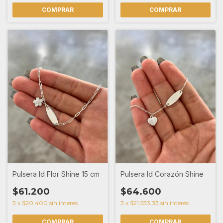
Pulsera Id Flor Shine 15 cm
Pulsera Id Corazón Shine
$61.200
$64.600
3
x
$20.400
sin interés
3
x
$21.533,33
sin interés