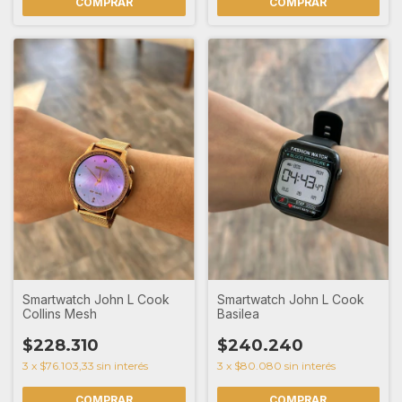
Smartwatch John L Cook
Smartwatch John L Cook
Collins Mesh
Basilea
$228.310
$240.240
3
x
$76.103,33
sin interés
3
x
$80.080
sin interés
COMPRAR
COMPRAR