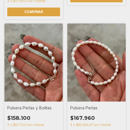
3
x
$137.800
sin interés
Pulsera Perlas y Bolitas
Pulsera Perlas
$158.100
$167.960
3
x
$52.700
sin interés
3
x
$55.986,67
sin interés