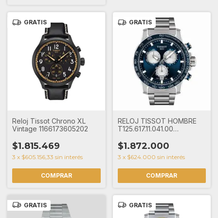
GRATIS
GRATIS
Reloj Tissot Chrono XL
RELOJ TISSOT HOMBRE
Vintage 1166173605202
T125.617.11.041.00
SUPERSPORT CHRONO
$1.815.469
$1.872.000
3
x
$605.156,33
sin interés
3
x
$624.000
sin interés
GRATIS
GRATIS