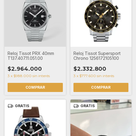
Reloj Tissot PRX 40mm
Reloj Tissot Supersport
T137.407.11.051.00
Chrono 1256172105100
$2.964.000
$2.332.800
3
x
$988.000
sin interés
3
x
$777.600
sin interés
GRATIS
GRATIS