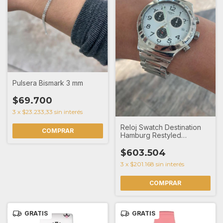
Pulsera Bismark 3 mm
$69.700
3
x
$23.233,33
sin interés
Reloj Swatch Destination
Hamburg Restyled
YVS432GCD
$603.504
3
x
$201.168
sin interés
GRATIS
GRATIS