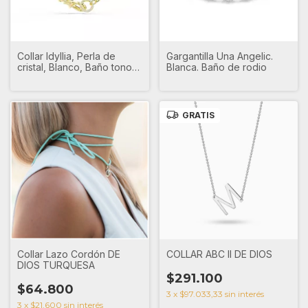
Collar Idyllia, Perla de
Gargantilla Una Angelic.
cristal, Blanco, Baño tono
Blanca. Baño de rodio
oro
GRATIS
Collar Lazo Cordón DE
COLLAR ABC II DE DIOS
DIOS TURQUESA
$291.100
$64.800
3
x
$97.033,33
sin interés
3
x
$21.600
sin interés