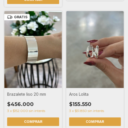
GRATIS
Brazalete liso 20 mm
Aros Lolita
$456.000
$155.550
3
x
$152.000
sin interés
3
x
$51.850
sin interés