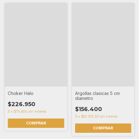
Choker Halo
Argollas clasicas 5 cm
diametro
$226.950
$156.400
3
x
$75.650
sin interés
3
x
$52.133,33
sin interés