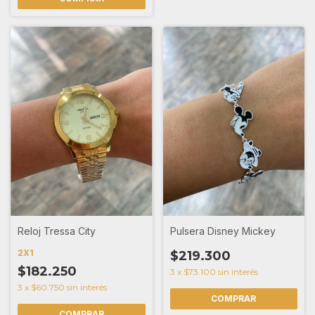
Reloj Tressa City
Pulsera Disney Mickey
2X1
$219.300
$182.250
3
x
$73.100
sin interés
3
x
$60.750
sin interés