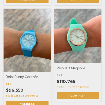
Reloj KO Magnolia
2X1
Reloj Funny Corazón
$110.765
2X1
3
x
$36.921,67
sin interés
$96.550
3
x
$32.183,33
sin interés