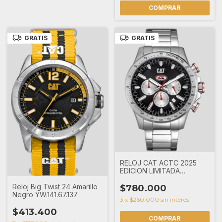
GRATIS
GRATIS
RELOJ CAT ACTC 2025
EDICION LIMITADA
AD.143.11.122A
Reloj Big Twist 24 Amarillo
$780.000
Negro YW.141.67.137
3
x
$260.000
sin interés
$413.400