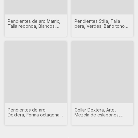
Pendientes de aro Matrix,
Pendientes Stilla, Talla
Talla redonda, Blancos,
pera, Verdes, Baño tono
Baño de rodio
oro
Pendientes de aro
Collar Dextera, Arte,
Dextera, Forma octagonal,
Mezcla de eslabones,
Talla redonda, Blancos,
Blanco, Baño de rodio
Baño tono oro
5639333