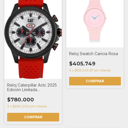
Reloj Swatch Caricia Rosa
$405.749
3
x
$135.249,67
sin interés
Reloj Caterpillar Actc 2025
Edición Limitada
AD16328221A
$780.000
3
x
$260.000
sin interés