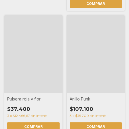
Pulsera roja y flor
Anillo Punk
$37.400
$107.100
3
x
$12.466,67
sin interés
3
x
$35.700
sin interés
COMPRAR