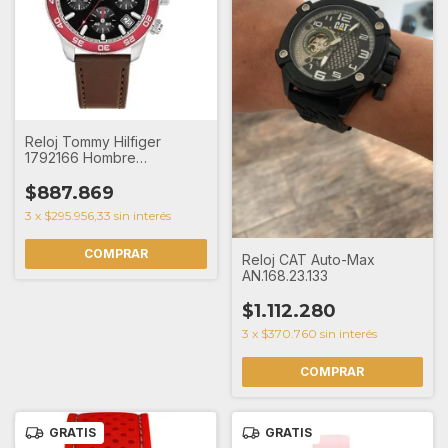
Reloj Tommy Hilfiger
1792166 Hombre
Cronometro Malla Cuero
$887.869
3
x
$295.956,33
sin interés
Reloj CAT Auto-Max
AN.168.23.133
$1.112.280
3
x
$370.760
sin interés
GRATIS
GRATIS