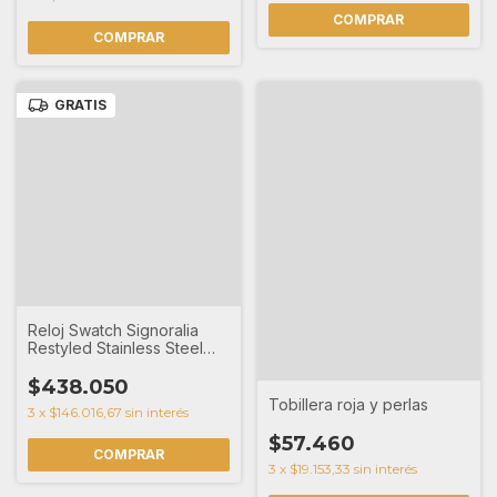
COMPRAR
GRATIS
Reloj Swatch Signoralia
Restyled Stainless Steel
Bracelet de acero
$438.050
Tobillera roja y perlas
3
x
$146.016,67
sin interés
$57.460
3
x
$19.153,33
sin interés