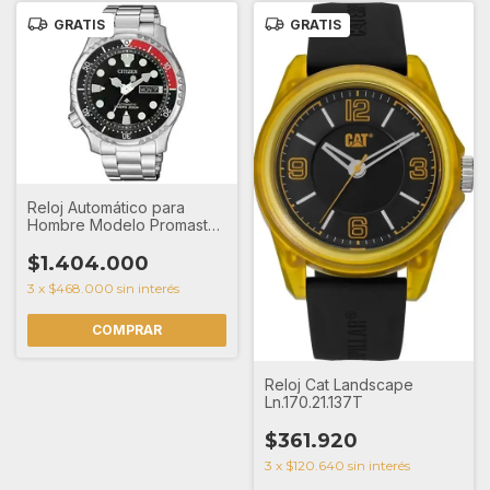
GRATIS
GRATIS
Reloj Automático para
Hombre Modelo Promaster
NY008586E
$1.404.000
3
x
$468.000
sin interés
Reloj Cat Landscape
Ln.170.21.137T
$361.920
3
x
$120.640
sin interés