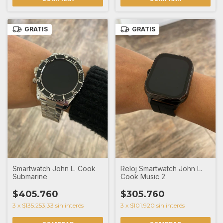
GRATIS
GRATIS
Reloj Smartwatch John L.
Smartwatch John L. Cook
Cook Music 2
Submarine
$305.760
$405.760
3
x
$101.920
sin interés
3
x
$135.253,33
sin interés