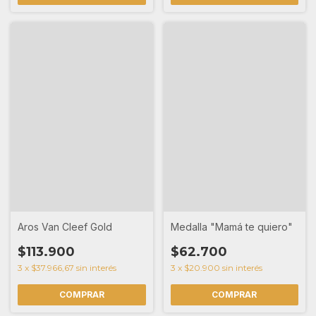
Aros Van Cleef Gold
Medalla "Mamá te quiero"
$113.900
$62.700
3
x
$37.966,67
sin interés
3
x
$20.900
sin interés