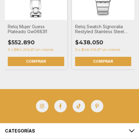
Reloj Mujer Guess
Reloj Swatch Signoralia
Plateado Gw0683l1
Restyled Stainless Steel
Bracelet de acero
$552.890
$438.050
3
x
$184.296,67
sin interés
3
x
$146.016,67
sin interés
CATEGORÍAS