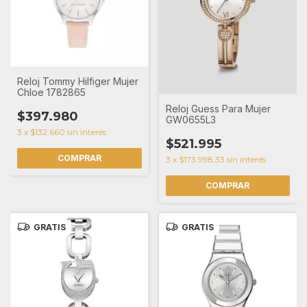
Reloj Tommy Hilfiger Mujer
Chloe 1782865
Reloj Guess Para Mujer
$397.980
GW0655L3
3
x
$132.660
sin interés
$521.995
3
x
$173.998,33
sin interés
GRATIS
GRATIS